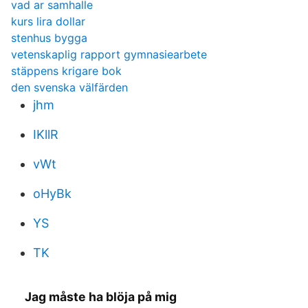
vad ar samhalle
kurs lira dollar
stenhus bygga
vetenskaplig rapport gymnasiearbete
stäppens krigare bok
den svenska välfärden
jhm
IKllR
vWt
oHyBk
YS
TK
Jag måste ha blöja på mig