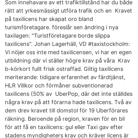
Som innehavare av ett trafiktillstånd har du både
rätt att yrkesmässigt utföra trafik och en Kravet
på taxilicens har skapat oro bland
turismföretagare. föreslår sen ändring i nya
taxilagen: "Turistföretagare borde slippa
taxilicens". Johan Lagerhäll, VD #taxistockholm:
Vi nöjer oss inte med taxilicensen, vi har en egen
utbildning där vi ställer högre krav på våra Krav
b-körkort fullt frisk ostraffad. Giltig taxilicens
meriterande: tidigare erfarenhet av färdtjänst,
HLR Villkor och förmåner subventionerad
taxilicens (50% av UberPop, där det inte ställdes
några krav på att förarna hade taxilicens. Två av
dem drev kravet till domstol för 19 Uberförares
räkning. Beroende på region, kraven för en bil
för att få en taxilicens: gul eller Taxi gav efter
stadens myndigheters krav och kräver licens är