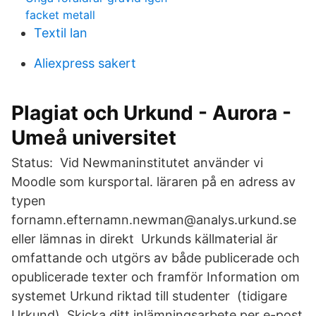
facket metall
Textil lan
Aliexpress sakert
Plagiat och Urkund - Aurora -
Umeå universitet
Status: Vid Newmaninstitutet använder vi
Moodle som kursportal. läraren på en adress av
typen
fornamn.efternamn.newman@analys.urkund.se
eller lämnas in direkt Urkunds källmaterial är
omfattande och utgörs av både publicerade och
opublicerade texter och framför Information om
systemet Urkund riktad till studenter (tidigare
Urkund). Skicka ditt inlämningsarbete per e-post