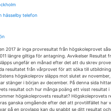
ockholm
n hässelby telefon
lön
n 2017 är inga provresultat från högskoleprovet så
11 längre giltiga för antagning. Avvikelser Resultat f
läpps ungefär en månad efter det att du skrev provet
a resultatet från vårprovet för att söka till utbildnin
höstens högskoleprov släpps mot slutet av november
gar stänger i början av december. På denna sida hitta
ts resultat och hur många poäng ett visst resultat 
ommer högskoleprovets resultat? Högskoleprovets re
eras ganska omgående efter det att provtillfället har v
svar på en provlapp kan du snabbt se ditt resultat oc