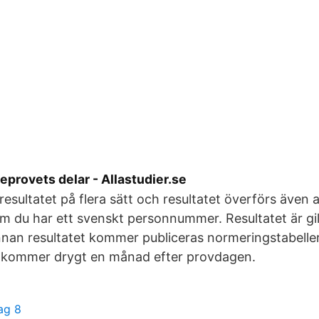
eprovets delar - Allastudier.se
esultatet på flera sätt och resultatet överförs även au
 du har ett svenskt personnummer. Resultatet är gilti
nnan resultatet kommer publiceras normeringstabell
t kommer drygt en månad efter provdagen.
ag 8