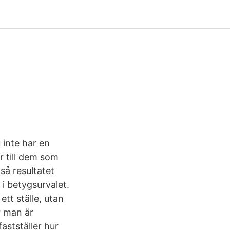
 inte har en
r till dem som
så resultatet
 i betygsurvalet.
tt ställe, utan
r man är
astställer hur