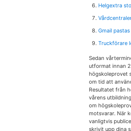
Helgextra st
Vårdcentrale
Gmail pastas
Truckförare 
Sedan vårtermine
utformat innan 20
högskoleprovet s
om tid att använd
Resultatet från 
vårens utbildnin
om högskoleprove
motsvarar. När k
vanligtvis public
skrivit upp dina 