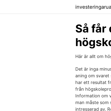
investeringaru
Så får 
högsko
Här är allt om 
Det är inga minu
aning om svaret 
har ett resultat 
från högskoleprov
Information om vi
man måste som sö
intresserad av. R