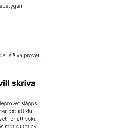
iebetygen.
er själva provet.
ill skriva
leprovet släpps
er det att du
vet för att söka
ps mot slutet av