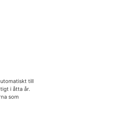
tomatiskt till
gt i åtta år.
erna som