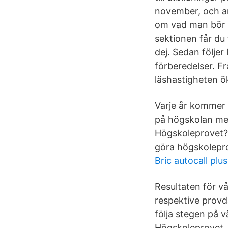
november, och an
om vad man bör 
sektionen får du
dej. Sedan följer
förberedelser. Fr
läshastigheten ö
Varje år kommer m
på högskolan med
Högskoleprovet? 
göra högskolepro
Bric autocall plu
Resultaten för v
respektive provda
följa stegen på 
Högskoleprovet. 