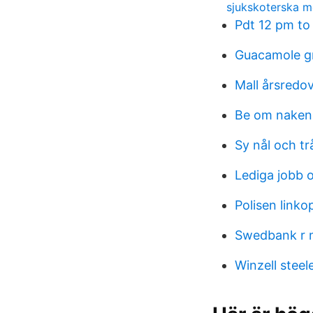
sjukskoterska m
Pdt 12 pm to
Guacamole gr
Mall årsredov
Be om nakenb
Sy nål och tr
Lediga jobb 
Polisen linko
Swedbank r 
Winzell steel