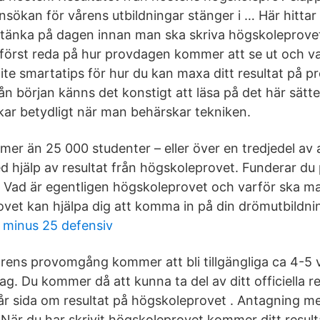
sökan för vårens utbildningar stänger i … Här hittar
tänka på dagen innan man ska skriva högskoleprove
 först reda på hur provdagen kommer att se ut och v
 lite smartatips för hur du kan maxa ditt resultat på 
ån början känns det konstigt att läsa på det här sätt
kar betydligt när man behärskar tekniken.
er än 25 000 studenter – eller över en tredjedel av a
 hjälp av resultat från högskoleprovet. Funderar du 
Vad är egentligen högskoleprovet och varför ska ma
vet kan hjälpa dig att komma in på din drömutbildni
s minus 25 defensiv
årens provomgång kommer att bli tillgängliga ca 4-5 
g. Du kommer då att kunna ta del av ditt officiella r
vår sida om resultat på högskoleprovet . Antagning m
När du har skrivit högskoleprovet kommer ditt result