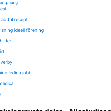
eritpoang
 est
äddfil recept
isning ideell förening
ilder
åd
overby
ping lediga jobb
medica
e