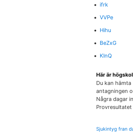
ifrk
VVPe
Hihu
BeZxG
KlnQ
Här är högskol
Du kan hämta r
antagningen om
Några dagar i
Provresultate
Sjukintyg fran d