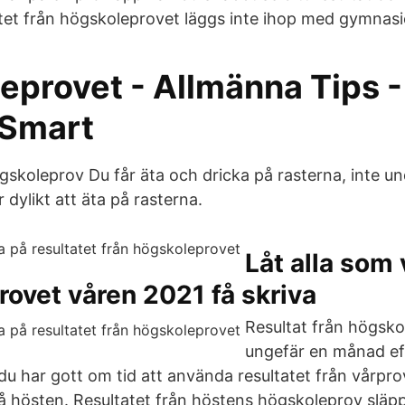
et från högskoleprovet läggs inte ihop med gymnas
eprovet - Allmänna Tips -
aSmart
skoleprov Du får äta och dricka på rasterna, inte und
 dylikt att äta på rasterna.
Låt alla som v
ovet våren 2021 få skriva
Resultat från högsko
ungefär en månad eft
du har gott om tid att använda resultatet från vårpro
 på hösten. Resultatet från höstens högskoleprov släp