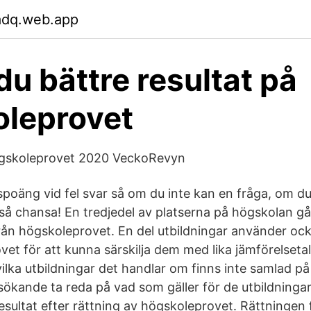
adq.web.app
du bättre resultat på
leprovet
högskoleprovet 2020 VeckoRevyn
spoäng vid fel svar så om du inte kan en fråga, om du
så chansa! En tredjedel av platserna på högskolan gå
från högskoleprovet. En del utbildningar använder ock
et för att kunna särskilja dem med lika jämförelsetal
lka utbildningar det handlar om finns inte samlad på e
kande ta reda på vad som gäller för de utbildninga
esultat efter rättning av högskoleprovet. Rättningen f