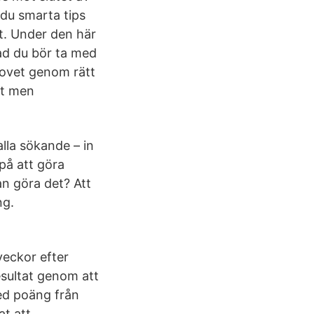
 du smarta tips
t. Under den här
ad du bör ta med
provet genom rätt
et men
lla sökande – in
på att göra
n göra det? Att
ng.
veckor efter
esultat genom att
ed poäng från
at att