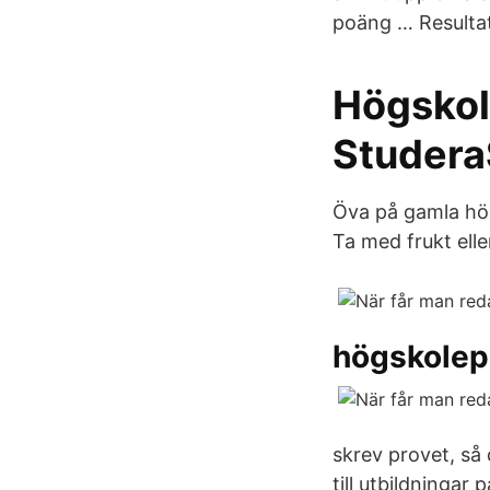
poäng … Resultat
Högskol
Studer
Öva på gamla hög
Ta med frukt eller
högskolepr
skrev provet, så 
till utbildningar