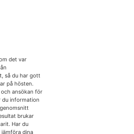
som det var
rån
, så du har gott
gar på hösten.
, och ansökan för
r du information
i genomsnitt
sultat brukar
arit. Har du
h jämföra dina